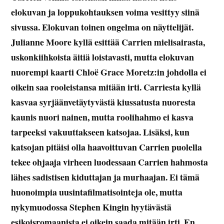
elokuvan ja loppukohtauksen voima vesittyy siinä
sivussa. Elokuvan toinen ongelma on näyttelijät.
Julianne Moore kyllä esittää Carrien mielisairasta,
uskonkiihkoista äitiä loistavasti, mutta elokuvan
nuorempi kaarti
Chloë Grace Moretz:in johdolla ei
oikein saa rooleistansa mitään irti. Carriesta kyllä
kasvaa syrjäänvetäytyvästä kiussatusta nuoresta
kaunis nuori nainen, mutta roolihahmo ei kasva
tarpeeksi vakuuttakseen katsojaa. Lisäksi, kun
katsojan pitäisi olla haavoittuvan Carrien puolella
tekee ohjaaja virheen luodessaan Carrien hahmosta
lähes sadistisen kiduttajan ja murhaajan. Ei tämä
huonoimpia uusintafilmatisointeja ole, mutta
nykymuodossa Stephen Kingin hyytävästä
esikoisromaanista ei oikein saada mitään irti. En