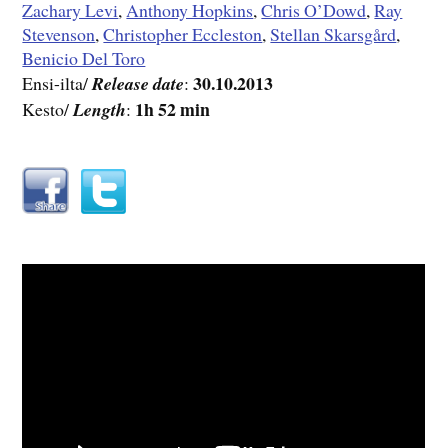
Zachary Levi
,
Anthony Hopkins
,
Chris O’Dowd
,
Ray
Stevenson
,
Christopher Eccleston
,
Stellan Skarsgård
,
Benicio Del Toro
30.10.2013
Ensi-ilta/
Release date
:
1h 52 min
Kesto/
Length
: