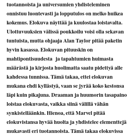
tuotannoista ja universumien yhdisteleminen
onnistuu luontevasti ja lopputulos on melko huikea
kokemus. Elokuva näyttää ja kuulostaa loistavalta.
Ulottuvuuksien välissä poukkoilu voisi olla sekavan
tuntuista, mutta ohjaaja Alan Taylor pitää paketin
hyvin kasassa. Elokuvan pituuskin on
mahtipontisuudesta ja tapahtumien huimasta
määrästä ja kirjosta huolimatta saatu pidettyä alle
kahdessa tunnissa. Tämä takaa, ettei elokuvan
mukana ehdi kyllästyä, vaan se jyrää koko kestonsa
läpi kuin pikajuna. Draaman ja huumorin tasapaino
loistaa elokuvasta, vaikka siinä välillä vähän
synkistelläänkin. Hienoa, että Marvel pitää
elokuvistansa hyvää huolta ja yhdistelee elementtejä
mukavasti eri tuotannoista. Tämä takaa elokuvissa