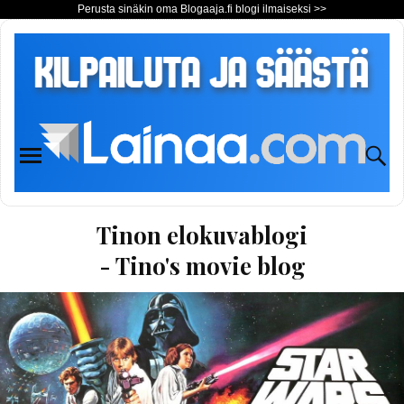
Perusta sinäkin oma Blogaaja.fi blogi ilmaiseksi >>
Tinon elokuvablogi
- Tino's movie blog