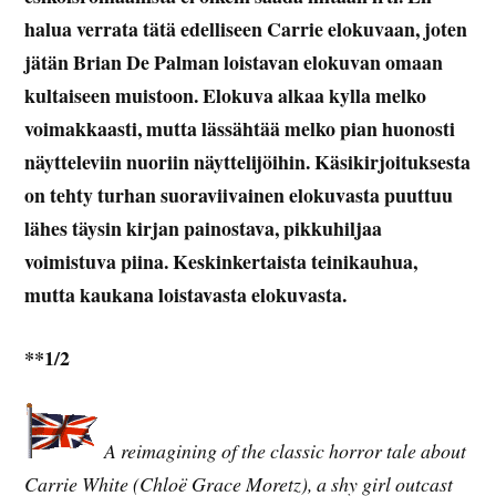
halua verrata tätä edelliseen Carrie elokuvaan, joten
jätän Brian De Palman loistavan elokuvan omaan
kultaiseen muistoon
. Elokuva alkaa kylla melko
voimakkaasti, mutta lässähtää melko pian huonosti
näytteleviin nuoriin näyttelijöihin. Käsikirjoituksesta
on tehty turhan suoraviivainen elokuvasta puuttuu
lähes täysin kirjan painostava, pikkuhiljaa
voimistuva piina. Keskinkertaista teinikauhua,
mutta kaukana loistavasta elokuvasta.
**1/2
A reimagining of the classic horror tale about
Carrie White (Chloë Grace Moretz), a shy girl outcast