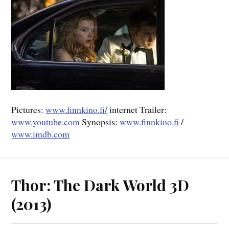
Pictures:
www.finnkino.fi/
internet Trailer:
www.youtube.com
Synopsis:
www.finnkino.fi
/
www.imdb.com
Thor: The Dark World 3D
(2013)