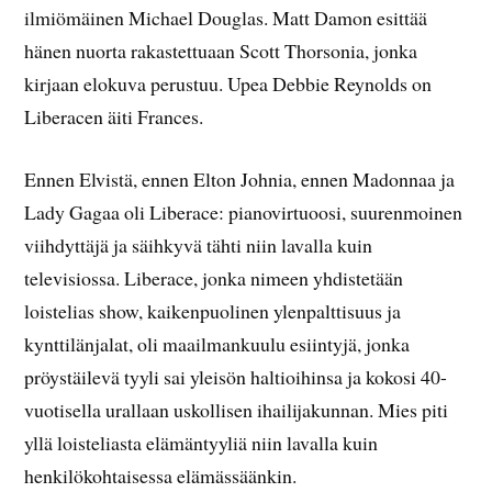
ilmiömäinen Michael Douglas. Matt Damon esittää
hänen nuorta rakastettuaan Scott Thorsonia, jonka
kirjaan elokuva perustuu. Upea Debbie Reynolds on
Liberacen äiti Frances.
Ennen Elvistä, ennen Elton Johnia, ennen Madonnaa ja
Lady Gagaa oli Liberace: pianovirtuoosi, suurenmoinen
viihdyttäjä ja säihkyvä tähti niin lavalla kuin
televisiossa. Liberace, jonka nimeen yhdistetään
loistelias show, kaikenpuolinen ylenpalttisuus ja
kynttilänjalat, oli maailmankuulu esiintyjä, jonka
pröystäilevä tyyli sai yleisön haltioihinsa ja kokosi 40-
vuotisella urallaan uskollisen ihailijakunnan. Mies piti
yllä loisteliasta elämäntyyliä niin lavalla kuin
henkilökohtaisessa elämässäänkin.