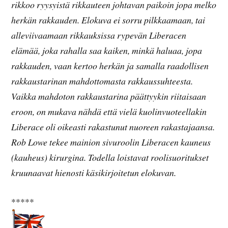
rikkoo ryysyistä rikkauteen johtavan paikoin jopa melko
herkän rakkauden. Elokuva ei sorru pilkkaamaan, tai
alleviivaamaan rikkauksissa rypevän Liberacen
elämää, joka rahalla saa kaiken, minkä haluaa, jopa
rakkauden, vaan kertoo herkän ja samalla raadollisen
rakkaustarinan mahdottomasta rakkaussuhteesta.
Vaikka mahdoton rakkaustarina päättyykin riitaisaan
eroon, on mukava nähdä että vielä kuolinvuoteellakin
Liberace oli oikeasti rakastunut nuoreen rakastajaansa.
Rob Lowe tekee mainion sivuroolin Liberacen kauneus
(kauheus) kirurgina. Todella loistavat roolisuoritukset
kruunaavat hienosti käsikirjoitetun elokuvan.
*****