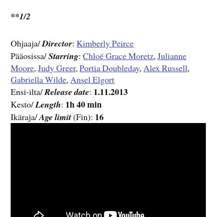
**1/2
Ohjaaja/
Director
:
Kimberly Peirce
Pääosissa/
Starring
:
Chloë Grace Moretz
,
Julianne
Moore
,
Judy Greer
,
Portia Doubleday
,
Alex Russell
,
Gabriella Wilde
,
Ansel Elgort
1.11.2013
Ensi-ilta/
Release date
:
1h 40 min
Kesto/
Length
:
16
Ikäraja/
Age limit
(Fin):