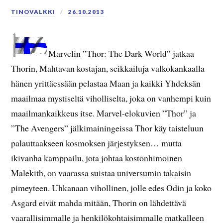
TINOVALKKI
26.10.2013
Marvelin ”Thor: The Dark World” jatkaa
Thorin, Mahtavan kostajan, seikkailuja valkokankaalla
hänen yrittäessään pelastaa Maan ja kaikki Yhdeksän
maailmaa mystiseltä viholliselta, joka on vanhempi kuin
maailmankaikkeus itse. Marvel-elokuvien ”Thor” ja
”The Avengers” jälkimainingeissa Thor käy taisteluun
palauttaakseen kosmoksen järjestyksen… mutta
ikivanha kamppailu, jota johtaa kostonhimoinen
Malekith, on vaarassa suistaa universumin takaisin
pimeyteen. Uhkanaan vihollinen, jolle edes Odin ja koko
Asgard eivät mahda mitään, Thorin on lähdettävä
vaarallisimmalle ja henkilökohtaisimmalle matkalleen