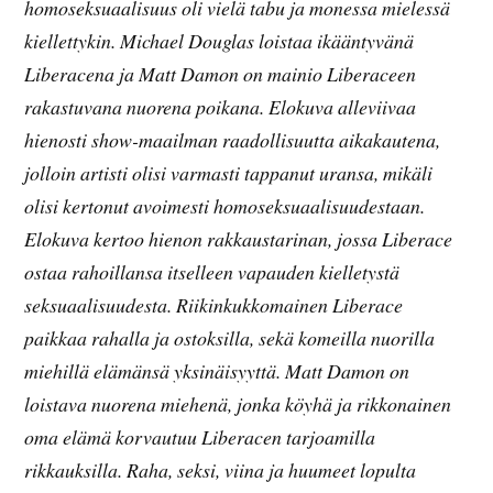
homoseksuaalisuus oli vielä tabu ja monessa mielessä
kiellettykin. Michael Douglas loistaa ikääntyvänä
Liberacena ja Matt Damon on mainio Liberaceen
rakastuvana nuorena poikana. Elokuva alleviivaa
hienosti show-maailman raadollisuutta aikakautena,
jolloin artisti olisi varmasti tappanut uransa, mikäli
olisi kertonut avoimesti homoseksuaalisuudestaan.
Elokuva kertoo hienon rakkaustarinan, jossa Liberace
ostaa rahoillansa itselleen vapauden kielletystä
seksuaalisuudesta. Riikinkukkomainen Liberace
paikkaa rahalla ja ostoksilla, sekä komeilla nuorilla
miehillä elämänsä yksinäisyyttä. Matt Damon on
loistava nuorena miehenä, jonka köyhä ja rikkonainen
oma elämä korvautuu Liberacen tarjoamilla
rikkauksilla. Raha, seksi, viina ja huumeet lopulta