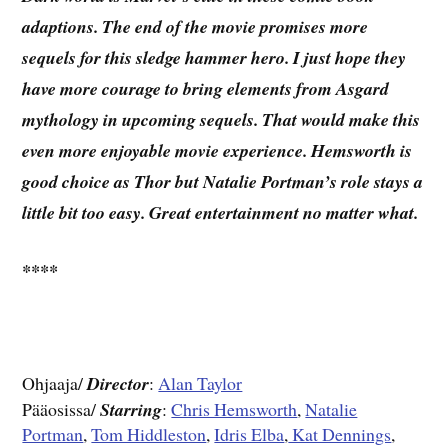
adaptions. The end of the movie promises more
sequels for this sledge hammer hero. I just hope they
have more courage to bring elements from Asgard
mythology in upcoming sequels. That would make this
even more enjoyable movie experience. Hemsworth is
good choice as Thor but Natalie Portman’s role stays a
little bit too easy. Great entertainment no matter what.
****
Ohjaaja/
Director
:
Alan Taylor
Pääosissa/
Starring
:
Chris Hemsworth
,
Natalie
Portman
,
Tom Hiddleston
,
Idris Elba
,
Kat Dennings
,