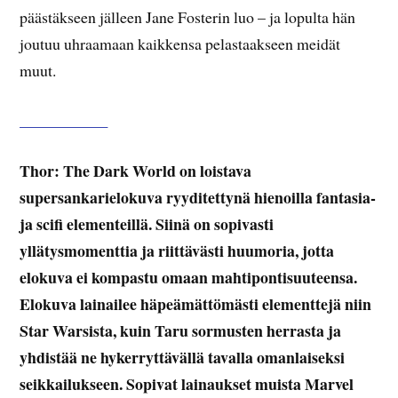
päästäkseen jälleen Jane Fosterin luo – ja lopulta hän
joutuu uhraamaan kaikkensa pelastaakseen meidät
muut.
___________
Thor: The Dark World on loistava
supersankarielokuva ryyditettynä hienoilla fantasia-
ja scifi elementeillä. Siinä on sopivasti
yllätysmomenttia ja riittävästi huumoria, jotta
elokuva ei kompastu omaan mahtipontisuuteensa.
Elokuva lainailee häpeämättömästi elementtejä niin
Star Warsista, kuin Taru sormusten herrasta ja
yhdistää ne hykerryttävällä tavalla omanlaiseksi
seikkailukseen. Sopivat lainaukset muista Marvel