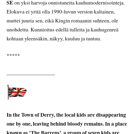
SE
on yksi harvoja onnistuneita kauhumodernisointeja.
Elokuva ei yritä olla 1990-luvun version kaltainen,
muttei juuria sen, eikä Kingin romaanin suhteen, ole
unohdettu. Kunnioitus edellä tulleita ja kauhugenreä
kohtaan yleensäkin, näkyy, kuuluu ja tuntuu.
*****
__________________
In the Town of Derry, the local kids are disappearing
one by one, leaving behind bloody remains. In a place
known as ’The Barrens’, a group of seven kids are