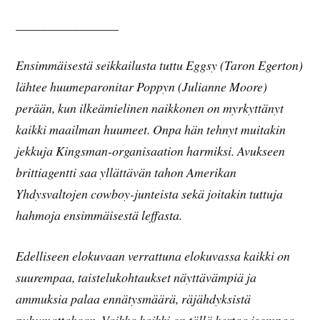
________________
Ensimmäisestä seikkailusta tuttu Eggsy (Taron Egerton)
lähtee huumeparonitar Poppyn (Julianne Moore)
perään, kun ilkeämielinen naikkonen on myrkyttänyt
kaikki maailman huumeet. Onpa hän tehnyt muitakin
jekkuja Kingsman-organisaation harmiksi. Avukseen
brittiagentti saa yllättävän tahon Amerikan
Yhdysvaltojen cowboy-junteista sekä joitakin tuttuja
hahmoja ensimmäisestä leffasta.
Edelliseen elokuvaan verrattuna elokuvassa kaikki on
suurempaa, taistelukohtaukset näyttävämpiä ja
ammuksia palaa ennätysmäärä, räjähdyksistä
puhumattakaan. Vaikka kaikki on tällä kertaa isompaa,