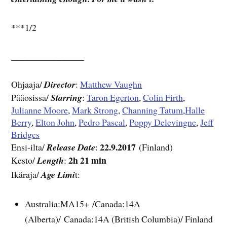
***1/2
________________
Ohjaaja/
Director
:
Matthew Vaughn
Pääosissa/
Starring
:
Taron Egerton
,
Colin Firth
,
Julianne Moore
,
Mark Strong
,
Channing Tatum
,
Halle
Berry
,
Elton John
,
Pedro Pascal
,
Poppy Delevingne
,
Jeff
Bridges
22.9.2017
Ensi-ilta/
Release Date
:
(Finland)
2h 21 min
Kesto/
Length
:
Ikäraja/
Age Limi
t:
Australia:MA15+ /Canada:14A
(Alberta)/ Canada:14A (British Columbia)/ Finland