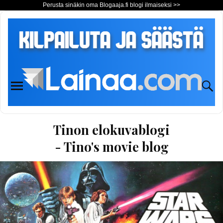
Perusta sinäkin oma Blogaaja.fi blogi ilmaiseksi >>
Tinon elokuvablogi
- Tino's movie blog