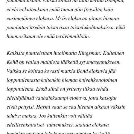
ei elova kuitenkaan enää tunnu niin freesiltä, kuin
ensimmäinen elokuva. Myös elokuvan pituus hieman
puuduttaa itseään toistavissa taistelukohtauksissa, eikä
huumorikaan ole enää terävimmillään.
Kaikista puutteistaan huolimatta Kingsman: Kultainen
Kehä on vallan mainiota lääkettä syysmasennukseen.
Vaikka se koittaa kovasti matkia Bond elokuvia jää
lopputulemasta kuitenkin hieman kuivahkonoloinen
lopputulema. Ehkä siinä on yritetty liikaa tehdä
edeltäjäänsä vauhdikkaampi elokuva, jotta katsojat
eivät pettyisi. Harmi vaan se saa hieman aikaan väkisin
tehdyn makua. Jos kuitenkin voit välttää
edellisenkaltaiset tuntemukset, saattaa elokuva
hyvinkin maistua lokakuun vesisateiden keskellä