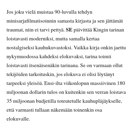
Jos joku vielä muistaa 90-luvulla tehdyn
minisarjafilmatisoinnin samasta kirjasta ja sen jättämät
SE
traumat, niin ei tarvi pettyä.
päivittää Kingin tarinan
loistavasti moderniksi, mutta samalla kertaa
nostalgiseksi kauhukuvastoksi. Vaikka kirja onkin jaettu
nykymuodossa kahdeksi elokuvaksi, tarina toimii
loistavasti itsenäisenäkin tarinana. Se on varmaan ollut
tekijöiden tarkoituskin, jos elokuva ei olisi löytänyt
tarpeeksi yleisöä. Ensi-ilta viikonlopun massiivinen 180
miljoonan dollarin tulos on kuitenkin sen verran loistava
35 miljoonan budjetilla toteutetulle kauhupläjäykselle,
että varmasti tullaan näkemään toinenkin osa
elokuvalle.