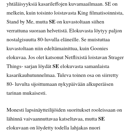
yhtäläisyyksiä kasarileffojen kuvamaailmaan. SE on
melkein, kuin toisinto loistavasta King filmatisoinnista,
SE
Stand by Me, mutta
on kuvastoltaan siihen
verrattuna suoraan helvetistä. Elokuvasta löytyy paljon
nostalgisuutta 80-luvulla eläneille. Se muistuttaa
kuvastoltaan niin edeltämainittua, kuin Goonies
elokuvaa. Jos olet katsonut Netflixistä loistavan Strager
SE
Things- sarjan löydät
elokuvasta samanlaista
kasarikauhutunnelmaa. Tuleva toinen osa on siirretty
80- luvulta sijoittumaan nykypäivään alkuperäisen
tarinan mukaisesti.
Monesti lapsinäytteilijöiden suoritukset rooleissaan on
SE
lähinnä vaivaannuttavaa katseltavaa, mutta
elokuvaan on löydetty todella lahjakas nuori