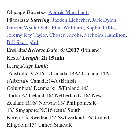
Ohjaaja/
Director
:
Andrés Muschietti
Pääosissa/
Starring
:
Jaeden Lieberher
,
Jack Dylan
Grazer
,
Wyatt Oleff
,
Finn Wolfhard
,
Sophia Lillis
,
Jeremy Ray Taylor
,
Chosen Jacobs
,
Nicholas Hamilton
,
Bill Skarsgård
8.9.2017
Ensi-ilta/
Release Date
:
(Finland)
2h 15 min
Kesto/
Length
:
Ikäraja/
Age Limit
:
Australia:MA15+
/
Canada:18A
/
Canada:14A
(Alberta)/
Canada:14A
(British
Columbia)/
Denmark:15
/Finland 16/
India:A
/
Ireland:16
/
Netherlands:16
/
New
Zealand:R16
/
Norway:15
/
Philippines:R-
13
/
Singapore:NC16
(cut)/
South
Korea:15
/
Sweden:15
/
Switzerland:16
/
United
Kingdom:15
/
United States:R