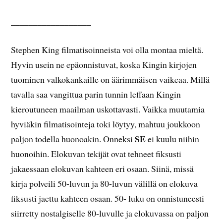
__________________
Stephen King filmatisoinneista voi olla montaa mieltä.
Hyvin usein ne epäonnistuvat, koska Kingin kirjojen
tuominen valkokankaille on äärimmäisen vaikeaa. Millä
tavalla saa vangittua parin tunnin leffaan Kingin
kieroutuneen maailman uskottavasti. Vaikka muutamia
hyviäkin filmatisointeja toki löytyy, mahtuu joukkoon
SE
paljon todella huonoakin. Onneksi
ei kuulu niihin
huonoihin. Elokuvan tekijät ovat tehneet fiksusti
jakaessaan elokuvan kahteen eri osaan. Siinä, missä
kirja polveili 50-luvun ja 80-luvun välillä on elokuva
fiksusti jaettu kahteen osaan. 50- luku on onnistuneesti
siirretty nostalgiselle 80-luvulle ja elokuvassa on paljon