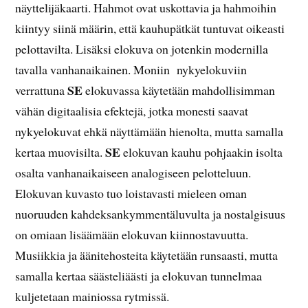
näyttelijäkaarti. Hahmot ovat uskottavia ja hahmoihin
kiintyy siinä määrin, että kauhupätkät tuntuvat oikeasti
pelottavilta. Lisäksi elokuva on jotenkin modernilla
tavalla vanhanaikainen. Moniin nykyelokuviin
SE
verrattuna
elokuvassa käytetään mahdollisimman
vähän digitaalisia efektejä, jotka monesti saavat
nykyelokuvat ehkä näyttämään hienolta, mutta samalla
SE
kertaa muovisilta.
elokuvan kauhu pohjaakin isolta
osalta vanhanaikaiseen analogiseen pelotteluun.
Elokuvan kuvasto tuo loistavasti mieleen oman
nuoruuden kahdeksankymmentäluvulta ja nostalgisuus
on omiaan lisäämään elokuvan kiinnostavuutta.
Musiikkia ja äänitehosteita käytetään runsaasti, mutta
samalla kertaa säästeliäästi ja elokuvan tunnelmaa
kuljetetaan mainiossa rytmissä.