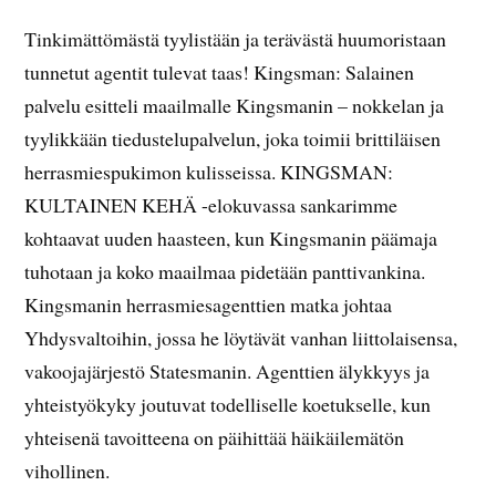
Tinkimättömästä tyylistään ja terävästä huumoristaan
tunnetut agentit tulevat taas! Kingsman: Salainen
palvelu esitteli maailmalle Kingsmanin – nokkelan ja
tyylikkään tiedustelupalvelun, joka toimii brittiläisen
herrasmiespukimon kulisseissa. KINGSMAN:
KULTAINEN KEHÄ -elokuvassa sankarimme
kohtaavat uuden haasteen, kun Kingsmanin päämaja
tuhotaan ja koko maailmaa pidetään panttivankina.
Kingsmanin herrasmiesagenttien matka johtaa
Yhdysvaltoihin, jossa he löytävät vanhan liittolaisensa,
vakoojajärjestö Statesmanin. Agenttien älykkyys ja
yhteistyökyky joutuvat todelliselle koetukselle, kun
yhteisenä tavoitteena on päihittää häikäilemätön
vihollinen.