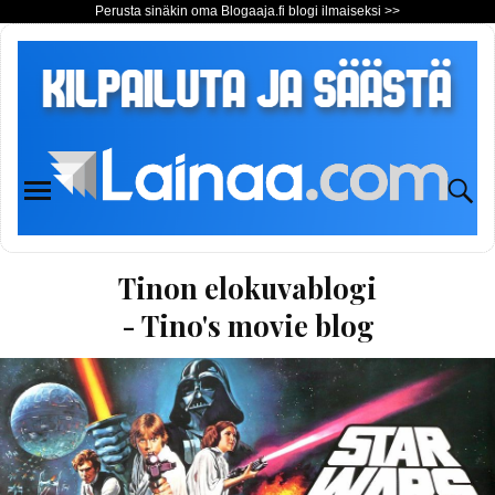
Perusta sinäkin oma Blogaaja.fi blogi ilmaiseksi >>
Tinon elokuvablogi
- Tino's movie blog