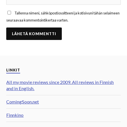
Tallenna nimeni, sähköpostiosoitteeni ja kotisivuni tähän selaimeen
seuraavaa kommentointikertaa varten.
LINKIT
All my movie reviews since 2009. All reviews in Finnish
and in English.
ComingSoon.net
Finnkino