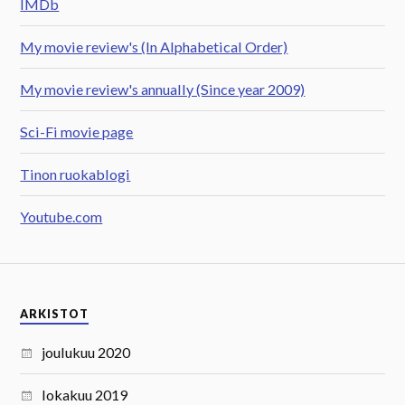
IMDb
My movie review's (In Alphabetical Order)
My movie review's annually (Since year 2009)
Sci-Fi movie page
Tinon ruokablogi
Youtube.com
ARKISTOT
joulukuu 2020
lokakuu 2019